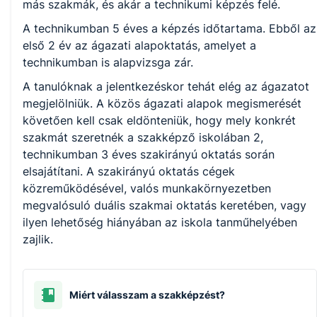
más szakmák, és akár a technikumi képzés felé.
A technikumban 5 éves a képzés időtartama. Ebből az
első 2 év az ágazati alapoktatás, amelyet a
technikumban is alapvizsga zár.
A tanulóknak a jelentkezéskor tehát elég az ágazatot
megjelölniük. A közös ágazati alapok megismerését
követően kell csak eldönteniük, hogy mely konkrét
szakmát szeretnék a szakképző iskolában 2,
technikumban 3 éves szakirányú oktatás során
elsajátítani. A szakirányú oktatás cégek
közreműködésével, valós munkakörnyezetben
megvalósuló duális szakmai oktatás keretében, vagy
ilyen lehetőség hiányában az iskola tanműhelyében
zajlik.
Miért válasszam a szakképzést?