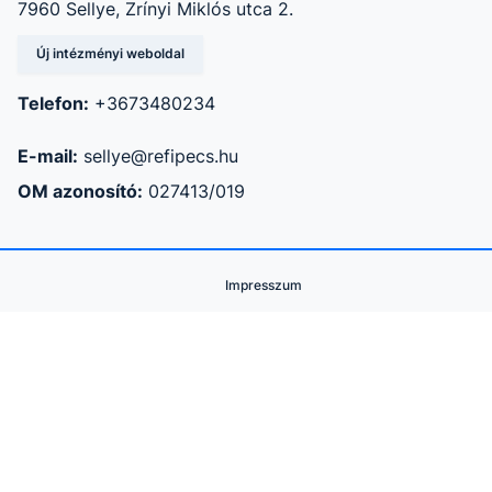
7960 Sellye, Zrínyi Miklós utca 2.
Új intézményi weboldal
Telefon:
+3673480234
E-mail:
sellye@refipecs.hu
OM azonosító:
027413/019
Impresszum