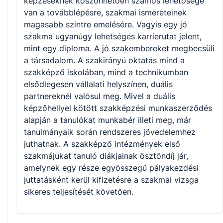
képzéseknek köszönhetően számos lehetősége
van a továbblépésre, szakmai ismereteinek
magasabb szintre emelésére. Vagyis egy jó
szakma ugyanúgy lehetséges karrierutat jelent,
mint egy diploma. A jó szakembereket megbecsüli
a társadalom. A szakirányú oktatás mind a
szakképző iskolában, mind a technikumban
elsődlegesen vállalati helyszínen, duális
partnereknél valósul meg. Mivel a duális
képzőhellyel kötött szakképzési munkaszerződés
alapján a tanulókat munkabér illeti meg, már
tanulmányaik során rendszeres jövedelemhez
juthatnak. A szakképző intézmények első
szakmájukat tanuló diákjainak ösztöndíj jár,
amelynek egy része egyösszegű pályakezdési
juttatásként kerül kifizetésre a szakmai vizsga
sikeres teljesítését követően.