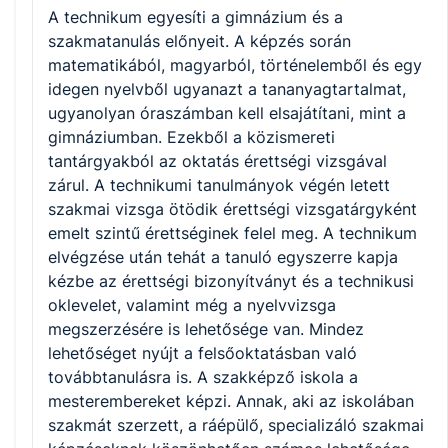
A technikum egyesíti a gimnázium és a
szakmatanulás előnyeit. A képzés során
matematikából, magyarból, történelemből és egy
idegen nyelvből ugyanazt a tananyagtartalmat,
ugyanolyan óraszámban kell elsajátítani, mint a
gimnáziumban. Ezekből a közismereti
tantárgyakból az oktatás érettségi vizsgával
zárul. A technikumi tanulmányok végén letett
szakmai vizsga ötödik érettségi vizsgatárgyként
emelt szintű érettséginek felel meg. A technikum
elvégzése után tehát a tanuló egyszerre kapja
kézbe az érettségi bizonyítványt és a technikusi
oklevelet, valamint még a nyelvvizsga
megszerzésére is lehetősége van. Mindez
lehetőséget nyújt a felsőoktatásban való
továbbtanulásra is. A szakképző iskola a
mesterembereket képzi. Annak, aki az iskolában
szakmát szerzett, a ráépülő, specializáló szakmai