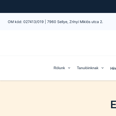
OM kód:
027413/019
|
7960 Sellye, Zrínyi Miklós utca 2.
Rólunk
Tanulóinknak
Hír
E