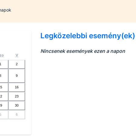
 napok
Legközelebbi esemény(ek)
Nincsenek események ezen a napon
zo
V
1
2
8
9
15
16
22
23
29
30
5
6