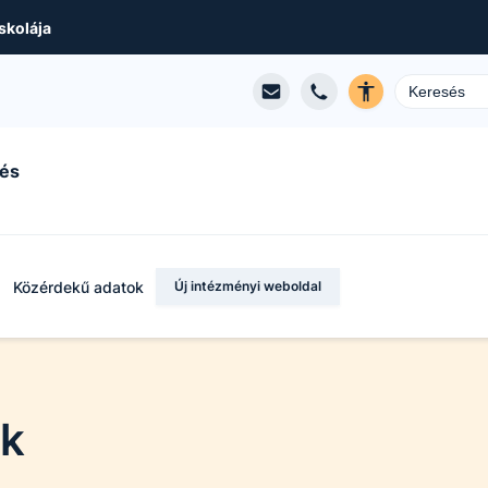
skolája
 és
Közérdekű adatok
Új intézményi weboldal
ok