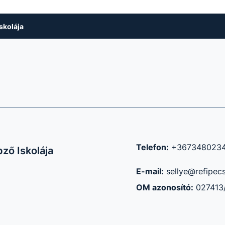
skolája
Telefon:
+367348023
ző Iskolája
E-mail:
sellye@refipec
OM azonosító:
027413