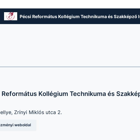
Pécsi Református Kollégium Technikuma és Szakképző I
 Református Kollégium Technikuma és Szakkép
llye, Zrínyi Miklós utca 2.
tézményi weboldal