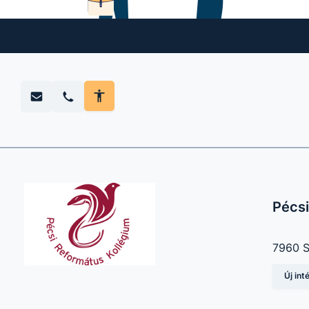
Pécsi
7960 Se
Új in