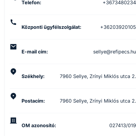
Telefon
:
+3673480234
Központi ügyfélszolgálat
:
+36203920105
E-mail cím
:
sellye@refipecs.hu
Székhely
:
7960 Sellye, Zrínyi Miklós utca 2.
Postacím
:
7960 Sellye, Zrínyi Miklós utca 2.
OM azonosító
:
027413/019