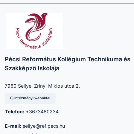
Pécsi Református Kollégium Technikuma és
Szakképző Iskolája
7960 Sellye, Zrínyi Miklós utca 2.
Új intézményi weboldal
Telefon:
+3673480234
E-mail:
sellye@refipecs.hu